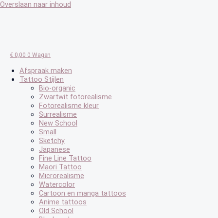
Overslaan naar inhoud
€
0,00
0
Wagen
Afspraak maken
Tattoo Stijlen
Bio-organic
Zwartwit fotorealisme
Fotorealisme kleur
Surrealisme
New School
Small
Sketchy
Japanese
Fine Line Tattoo
Maori Tattoo
Microrealisme
Watercolor
Cartoon en manga tattoos
Anime tattoos
Old School