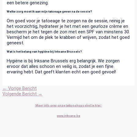
een betere genezing.
Welke zorg moet ik aan mijn tatoeage geven na de sessie?
Om goed voor je tatoeage te zorgen na de sessie, reinig je
het voorzichtig, hydrateer je het met een geurloze crème en
bescherm je het tegen de zon met een SPF van minstens 30.
Vermijd het om de plek te krabben of wrijven, zodat het goed
geneest.
Wat is het belang van hygiëne bij Inksane Brussels?
Hygiëne is bij Inksane Brussels erg belangrijk. We zorgen
ervoor dat alles schoon en veilig is, zodat je een fijne
ervaring hebt. Dat geeft klanten echt een goed gevoel!
←
Vorige Bericht
Volgende Bericht
→
Meer info over onze tattooshops vind je hier:
www.inksane.be