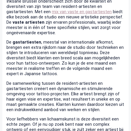
Inksane Brussel onderscheidt zich door de kwaliteit en
diversiteit van zijn team van resident-artiesten en
gastartiesten. Met een
mix van vaste en gastartiesten
biedt
elke bezoek aan de studio een nieuwe artistieke perspectief.
De
vaste artiesten
zijn ervaren professionals, waarbij ieder
meester is in één of twee specifieke stijlen, wat zorgt voor
ongeëvenaarde expertise.
De
gastartiesten
, meestal van internationale afkomst,
brengen een extra rijkdom naar de studio door technieken en
stijlen te introduceren van wereldwijd topniveau. Deze
diversiteit biedt klanten een breed scala aan mogelijkheden
voor hun tattoo-ontwerpen. Zo kun je de ene maand een
meester in realisme treffen en de volgende maand een
expert in Japanse tattoos.
De samenwerking tussen de resident-artiesten en
gastartiesten creëert een dynamische en stimulerende
omgeving voor tattoo-projecten. Elke artiest brengt zijn of
haar eigen visie en expertise, wat resulteert in unieke en op
maat gemaakte creaties. Klanten kunnen daardoor kiezen uit
een indrukwekkend aanbod van werken en stijlen.
Voor liefhebbers van lichaamskunst is deze diversiteit een
echte zegen. Of je nu op zoek bent naar een complex
ontwerp of een eenvoudiger stuk, je zult zeker een artiest bij