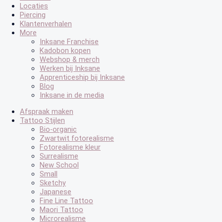
Locaties
Piercing
Klantenverhalen
More
Inksane Franchise
Kadobon kopen
Webshop & merch
Werken bij Inksane
Apprenticeship bij Inksane
Blog
Inksane in de media
Afspraak maken
Tattoo Stijlen
Bio-organic
Zwartwit fotorealisme
Fotorealisme kleur
Surrealisme
New School
Small
Sketchy
Japanese
Fine Line Tattoo
Maori Tattoo
Microrealisme