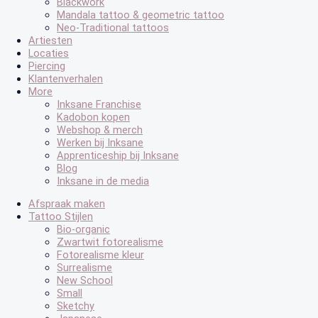
Blackwork
Mandala tattoo & geometric tattoo
Neo-Traditional tattoos
Artiesten
Locaties
Piercing
Klantenverhalen
More
Inksane Franchise
Kadobon kopen
Webshop & merch
Werken bij Inksane
Apprenticeship bij Inksane
Blog
Inksane in de media
Afspraak maken
Tattoo Stijlen
Bio-organic
Zwartwit fotorealisme
Fotorealisme kleur
Surrealisme
New School
Small
Sketchy