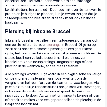
onderhouden. Het wordt aanbevolen om een tatoeage-
studio te kiezen die concurrerende prijzen en
kwaliteitsdiensten aanbiedt. Door openlijk over de tarieven te
praten en je budget te plannen, kun je ervoor zorgen dat je
tatoeage-ervaring niet alleen artistiek maar ook financieel
haalbaar is.
Piercing bij Inksane Brussel
Inksane Brussel is niet alleen een tatoeagesalon, maar ook
een echte referentie voor
piercings
in Brussel. Of je nu op
zoek bent naar een discrete piercing of een gedurfdere
optie, het team van Inksane zal aan al je wensen voldoen. De
studio biedt een volledig assortiment piercings, van
klassiekers zoals neuspiercings, traguspiercings of een
piercing in de wenkbrauw, tot de meest trendy.
Alle piercings worden uitgevoerd in een hygiënische en veilige
omgeving, met materialen van hoge kwaliteit om de
veiligheid en het comfort van de klanten te waarborgen. Als
je een extra stukje lichaamskunst aan je look wilt toevoegen,
is Inksane de ideale plek om een afspraak te maken en
inspiratie op te doen. Aarzel niet om langs te komen of een
afspraak te maken voor een gepersonaliseerde piercing in de
Belgische hoofdstad.