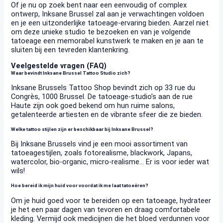
Of je nu op zoek bent naar een eenvoudig of complex
ontwerp, Inksane Brussel zal aan je verwachtingen voldoen
en je een uitzonderlijke tatoeage-ervaring bieden. Aarzel niet
om deze unieke studio te bezoeken en van je volgende
tatoeage een memorabel kunstwerk te maken en je aan te
sluiten bij een tevreden klantenkring.
Veelgestelde vragen (FAQ)
Waar bevindt Inksane Brussel Tattoo Studio zich?
Inksane Brussels Tattoo Shop bevindt zich op 33 rue du
Congrès, 1000 Brussel. De tatoeage-studio’s aan de rue
Haute zijn ook goed bekend om hun ruime salons,
getalenteerde artiesten en de vibrante sfeer die ze bieden.
Welke tattoo stijlen zijn er beschikbaar bij Inksane Brussel?
Bij Inksane Brussels vind je een mooi assortiment van
tatoeagestijlen, zoals fotorealisme, blackwork, Japans,
watercolor, bio-organic, micro-realisme… Er is voor ieder wat
wils!
Hoe bereid ik mijn huid voor voordat ik me laat tatoeëren?
Om je huid goed voor te bereiden op een tatoeage, hydrateer
je het een paar dagen van tevoren en draag comfortabele
kleding. Vermijd ook medicijnen die het bloed verdunnen voor