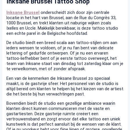
Inksane Brussel Tattoo Shop
Inksane Brussel
onderscheidt zich door zijn centrale
locatie in het hart van Brussel, aan de Rue du Congrès 33,
1000 Brussel, en trekt klanten uit naburige wijken zoals
Ixelles en Uccle. Makkelijk bereikbaar, is deze tattoo studio
een echte parel in de Belgische hoofdstad.
De studio biedt een breed scala aan tattoo-stijlen om aan
ieders wensen te voldoen, of je nu fan bent van delicate
lettering of gedurfde ontwerpen. Of je nu een ervaren
tattoo-liefhebber bent of je eerste tattoo overweegt, het
team van Inksane staat van dinsdag tot zaterdag klaar om je
te verwelkomen, met of zonder afspraak.
Een van de kenmerken die Inksane Brussel zo speciaal
maakt, is de gastvrije sfeer. Het personeel van de studio is
altijd bereid om klanten te helpen bij het kiezen van de artiest
die het beste bij hun verwachtingen past.
Bovendien biedt de studio een gezellige ambiance waarin
klanten direct kunnen communiceren met de vaste en
gastartiesten. Deze gastvrije ruimte creëert een
vertrouwensband en zorgt ervoor dat elke tattoo een uniek
kunstwerk is dat perfect aansluit bij de wensen van de klant.
Of je nu voorkeur hebt voor fijne lijnen of grotere, opvallende