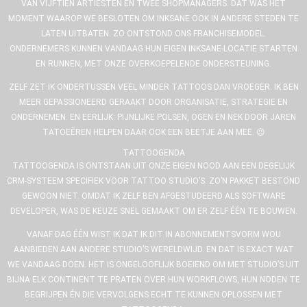
VAN VIJFTIEN ARTIESTEN EN TWEE SHOPMANAGERS. DAT WAS HET
MOMENT WAAROP WE BESLOTEN OM INKSANE OOK IN ANDERE STEDEN TE
LATEN UITBATEN. ZO ONTSTOND ONS FRANCHISEMODEL.
ONDERNEMERS KUNNEN VANDAAG HUN EIGEN INKSANE-LOCATIE STARTEN
EN RUNNEN, MET ONZE OVERKOEPELENDE ONDERSTEUNING.
ZELF ZET IK ONDERTUSSEN VEEL MINDER TATTOOS DAN VROEGER. IK BEN
MEER GEPASSIONEERD GERAAKT DOOR ORGANISATIE, STRATEGIE EN
ONDERNEMEN. EN EERLIJK: PIJNLIJKE POLSEN, OGEN EN NEK DOOR JAREN
TATOEËREN HELPEN DAAR OOK EEN BEETJE AAN MEE. 😉
TATTOOGENDA
TATTOOGENDA IS ONTSTAAN UIT ONZE EIGEN NOOD AAN EEN DEGELIJK
CRM-SYSTEEM SPECIFIEK VOOR TATTOO STUDIO’S. ZO’N PAKKET BESTOND
GEWOON NIET. OMDAT IK ZELF BEN AFGESTUDEERD ALS SOFTWARE
DEVELOPER, WAS DE KEUZE SNEL GEMAAKT OM ER ZELF ÉÉN TE BOUWEN.
VANAF DAG ÉÉN WIST IK DAT IK DIT IN ABONNEMENTSVORM WOU
AANBIEDEN AAN ANDERE STUDIO’S WERELDWIJD. EN DAT IS EXACT WAT
WE VANDAAG DOEN. HET IS ONGELOOFLIJK BOEIEND OM MET STUDIO’S UIT
BIJNA ELK CONTINENT TE PRATEN OVER HUN WORKFLOWS, HUN NODEN TE
BEGRIJPEN ÉN DIE VERVOLGENS ECHT TE KUNNEN OPLOSSEN MET