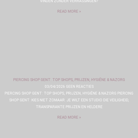
VINDEN ZONDER VERRASSINGEN?
READ MORE »
PIERCING SHOP GENT: TOP SHOPS, PRIJZEN, HYGIËNE & NAZORG
03/04/2026
GEEN REACTIES
PIERCING SHOP GENT: TOP SHOPS, PRIJZEN, HYGIËNE & NAZORG PIERCING
SHOP GENT: KIES NIET ZOMAAR. JE WILT EEN STUDIO DIE VEILIGHEID,
TRANSPARANTE PRIJZEN EN HELDERE
READ MORE »