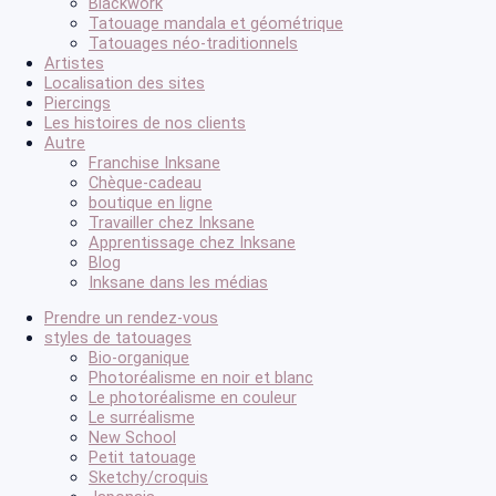
Blackwork
Tatouage mandala et géométrique
Tatouages néo-traditionnels
Artistes
Localisation des sites
Piercings
Les histoires de nos clients
Autre
Franchise Inksane
Chèque-cadeau
boutique en ligne
Travailler chez Inksane
Apprentissage chez Inksane
Blog
Inksane dans les médias
Prendre un rendez-vous
styles de tatouages
Bio-organique
Photoréalisme en noir et blanc
Le photoréalisme en couleur
Le surréalisme
New School
Petit tatouage
Sketchy/croquis