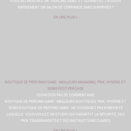
VOUS RECHERCHEZ UN “PIERCING GAND” ET SOUHAITEZ TROUVER
RAPIDEMENT UN SALON DE CONFIANCE SANS SURPRISES ?
EN LIRE PLUS »
BOUTIQUE DE PIERCINGS GAND : MEILLEURS MAGASINS, PRIX, HYGIÈNE ET
SOINS POST-PERÇAGE
03/04/2026
PAS DE COMMENTAIRE
BOUTIQUE DE PIERCING GAND : MEILLEURS BOUTIQUES, PRIX, HYGIÈNE ET
SOINS BOUTIQUE DE PIERCING GAND : NE CHOISISSEZ PAS N'IMPORTE
LAQUELLE. VOUS VOULEZ UN STUDIO QUI GARANTIT LA SÉCURITÉ, DES
PRIX TRANSPARENTS ET DES INSTRUCTIONS CLAIRES
EN LIRE PLUS »