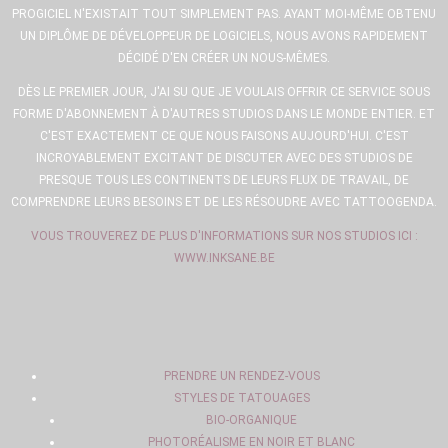
PROGICIEL N'EXISTAIT TOUT SIMPLEMENT PAS. AYANT MOI-MÊME OBTENU
UN DIPLÔME DE DÉVELOPPEUR DE LOGICIELS, NOUS AVONS RAPIDEMENT
DÉCIDÉ D'EN CRÉER UN NOUS-MÊMES.
DÈS LE PREMIER JOUR, J'AI SU QUE JE VOULAIS OFFRIR CE SERVICE SOUS
FORME D'ABONNEMENT À D'AUTRES STUDIOS DANS LE MONDE ENTIER. ET
C'EST EXACTEMENT CE QUE NOUS FAISONS AUJOURD'HUI. C'EST
INCROYABLEMENT EXCITANT DE DISCUTER AVEC DES STUDIOS DE
PRESQUE TOUS LES CONTINENTS DE LEURS FLUX DE TRAVAIL, DE
COMPRENDRE LEURS BESOINS ET DE LES RÉSOUDRE AVEC TATTOOGENDA.
VOUS TROUVEREZ DE PLUS D'INFORMATIONS SUR NOS STUDIOS ICI :
WWW.INKSANE.BE
PRENDRE UN RENDEZ-VOUS
STYLES DE TATOUAGES
BIO-ORGANIQUE
PHOTORÉALISME EN NOIR ET BLANC